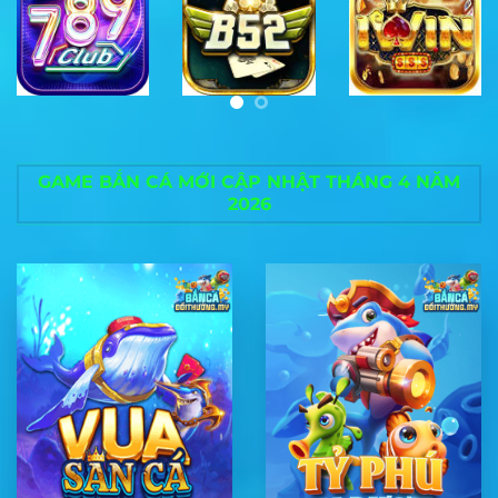
GAME BẮN CÁ MỚI CẬP NHẬT THÁNG 4 NĂM
2026