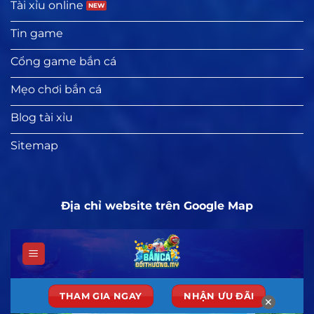
Tài xỉu online
server, nổ một phát là đổi đời luôn.
Cơ hội chia đều cho tất cả, dù anh
Tin game
em cầm súng lục hay súng đại bác.
Jackpot
tiền tỷ
Nổ hũ công khai trên kênh chat,
Cổng game bắn cá
cho cả thế giới biết ai là trùm đại
dương.
Mẹo chơi bắn cá
Blog tài xỉu
Hệ thống nạp rút tự động, siêu tốc
độ.
Sitemap
Chơi thắng rút tiền mặt trong 30
⚡ Rút tiền
giây, hỗ trợ đủ từ Momo đến ngân
chớp
hàng.
nhoáng
Nói không với xác minh rườm rà,
Địa chỉ website trên Google Map
tiền của anh em là của anh em.
Hơn 50 loại súng: đại bác, laser, đạn
chùm… đủ sức quét sạch biển sâu.
Tính năng nâng cấp nòng súng,
tăng sát thương để Boss gặp là
️ Kho vũ
cóng.
khí VIP