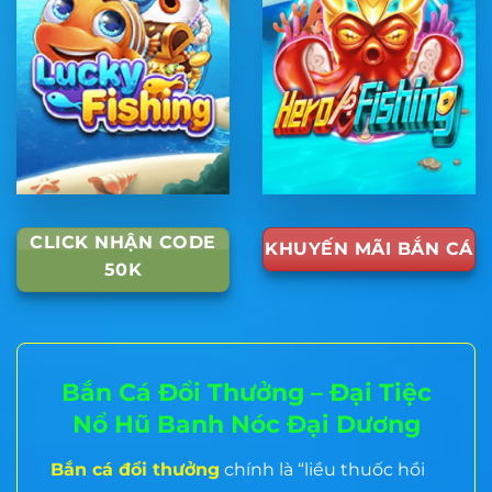
CLICK NHẬN CODE
KHUYẾN MÃI BẮN CÁ
50K
Bắn Cá Đổi Thưởng – Đại Tiệc
Nổ Hũ Banh Nóc Đại Dương
Bắn cá đổi thưởng
chính là “liều thuốc hồi