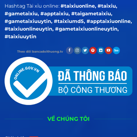
Bắn cá đổi thưởng: đại gia đại dương, tiền thật
Hashtag Tài xỉu online:
#taixiuonline, #taixiu,
#gametaixiu, #apptaixiu, #taigametaixiu,
về tài khoản
#gametaixiuuytin, #taixiumd5, #apptaixiuonline,
#taixiuonlineuytin, #gametaixiuonlineuytin,
7 Ưu điểm chất lừ khiến bắn cá đổi
#taixiuuytin
thưởng chấp hết mọi đối thủ
Theo dõi bancadoithuong.tv
Tại sao dân chơi cứ phải “đổ đốn” vì
bắn cá
đổi thưởng
? Dưới đây là 7 đặc quyền khiến
anh em sướng phát điên!
ƯU ĐIỂM
MÔ TẢ
Công nghệ Unreal Engine 5 khiến
con cá nhìn tươi như vừa vớt dưới
biển lên.
Hiệu ứng nổ Boss cháy màn hình,
Đồ họa
VỀ CHÚNG TÔI
tạo cảm giác phê pha không lối
3D ảo
thoát.
diệu