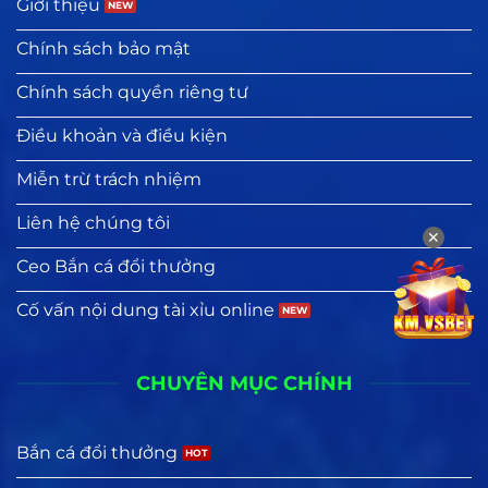
Chống giật lag tuyệt đối, cá bơi
Giới thiệu
mượt như sunsilk
Chính sách bảo mật
Loa Dolby Atmos nghe rõ cả tiếng
Chính sách quyền riêng tư
cá quẫy đuôi lẫn tiếng đạn nã pằng
pằng.
Điều khoản và điều kiện
Nhạc nền thay đổi kịch tính mỗi khi
Âm thanh
Boss xuất hiện, đẩy nhịp tim lên 120
bùng nổ
Miễn trừ trách nhiệm
lần/phút.
Tiếng xu rơi ting ting vào ví nghe
Liên hệ chúng tôi
còn hay hơn cả lời tỏ tình.
✕
Ceo Bắn cá đổi thưởng
Tỷ lệ RTP cao ngất ngưỡng 97%,
nhà cái chỉ giữ lại tí “tiền trà nước”.
Cố vấn nội dung tài xỉu online
Cơ chế nhân vốn x5, x10 ngẫu nhiên,
Thưởng
bắn trúng là đời lên hương.
sòng
CHUYÊN MỤC CHÍNH
Hệ thống nhiệm vụ hàng ngày giúp
phẳng
anh em có thêm đạn để khô máu
với Boss.
Bắn cá đổi thưởng
Quỹ Jackpot tích lũy từ đạn của cả