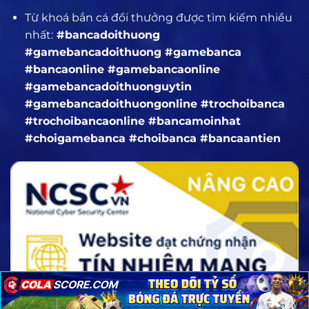
Từ khoá bắn cá đổi thưởng được tìm kiếm nhiều
nhất:
#bancadoithuong
#gamebancadoithuong #gamebanca
#bancaonline #gamebancaonline
#gamebancadoithuonguytin
#gamebancadoithuongonline #trochoibanca
#trochoibancaonline #bancamoinhat
Công nghệ Unreal Engine 5 chân thực, hiệu
#choigamebanca #choibanca
#bancaantien
ứng Boss nổ cực đã
Trang bị tận răng cho cuộc săn tiền
tỷ
Muốn làm trùm ở long cung thì súng phải
xịn, đạn phải căng. Dưới đây là bộ đồ nghề
giúp anh em hốt bạc tỷ trong
game bắn cá
×
×
×