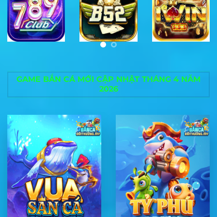
GAME BẮN CÁ MỚI CẬP NHẬT THÁNG 4 NĂM
2026