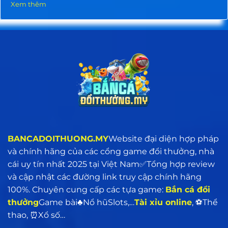
Xem thêm
tiền về túi nhanh hơn cách anh em trốn
nợ. Hệ thống thanh toán xanh chín,
không bao giờ để anh em phải đợi lâu.
Như vậy
bắn cá đổi thưởng
chính là chân ái,
vừa được làm “đại gia” đại dương, vừa có
tiền tươi thóc thật đổ về tài khoản.
BANCADOITHUONG.MY
Website đại diện hợp pháp
và chính hãng của các cổng game đổi thưởng, nhà
cái uy tín nhất 2025 tại Việt Nam✅Tổng hợp review
và cập nhật các đường link truy cập chính hãng
100%. Chuyên cung cấp các tựa game:
Bắn cá đổi
thưởng
Game bài♣️Nổ hũSlots,…
Tài xỉu online
, ⚽Thể
thao, ⏰Xổ số…