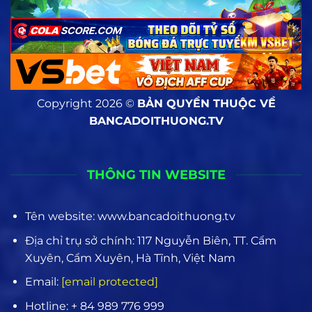
Phụ kiện Bom nguyên tử, Tia sét
giúp dọn bàn trong một nốt nhạc.
App siêu nhẹ,
chơi game bắn cá
mượt từ iPhone 6 đến Android đời
cũ.
Dữ liệu đồng bộ cực nhanh, đang
Chơi mọi
Copyright 2026 ©
BẢN QUYỀN THUỘC VỀ
bắn trên máy tính chuyển qua điện
lúc mọi
BANCADOITHUONG.TV
thoại vẫn ok.
nơi
Bảo mật 3 lớp, anh em cứ yên tâm
săn cá, còn lại cứ để hệ thống lo.
THÔNG TIN WEBSITE
Đấy, toàn hàng tuyển thế này thì bảo sao
Tên website: www.bancadoithuong.tv
anh em không mê cho được. Anh em còn
Địa chỉ trụ sở chính: 117 Nguyễn Biên, TT. Cẩm
đợi gì mà không vác súng lên và quét sạch
Xuyên, Cẩm Xuyên, Hà Tĩnh, Việt Nam
đại dương
bắn cá đổi thưởng
ngay!
Email:
[email protected]
Hotline: + 84 989 776 999