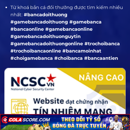
Từ khoá bắn cá đổi thưởng được tìm kiếm nhiều
nhất:
#bancadoithuong
#gamebancadoithuong #gamebanca
#bancaonline #gamebancaonline
#gamebancadoithuonguytin
#gamebancadoithuongonline #trochoibanca
#trochoibancaonline #bancamoinhat
Công nghệ Unreal Engine 5 chân thực, hiệu
#choigamebanca #choibanca
#bancaantien
ứng Boss nổ cực đã
Trang bị tận răng cho cuộc săn tiền
tỷ
Muốn làm trùm ở long cung thì súng phải
xịn, đạn phải căng. Dưới đây là bộ đồ nghề
giúp anh em hốt bạc tỷ trong
game bắn cá
×
×
×