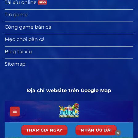
Tài xỉu online
server, nổ một phát là đổi đời luôn.
Cơ hội chia đều cho tất cả, dù anh
Tin game
em cầm súng lục hay súng đại bác.
Jackpot
tiền tỷ
Nổ hũ công khai trên kênh chat,
Cổng game bắn cá
cho cả thế giới biết ai là trùm đại
dương.
Mẹo chơi bắn cá
Blog tài xỉu
Hệ thống nạp rút tự động, siêu tốc
độ.
Sitemap
Chơi thắng rút tiền mặt trong 30
⚡ Rút tiền
giây, hỗ trợ đủ từ Momo đến ngân
chớp
hàng.
nhoáng
Nói không với xác minh rườm rà,
Địa chỉ website trên Google Map
tiền của anh em là của anh em.
Hơn 50 loại súng: đại bác, laser, đạn
chùm… đủ sức quét sạch biển sâu.
Tính năng nâng cấp nòng súng,
tăng sát thương để Boss gặp là
️ Kho vũ
cóng.
khí VIP