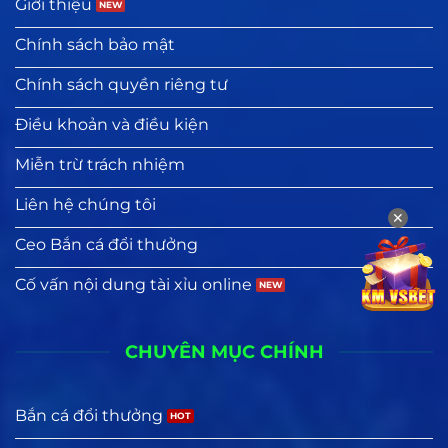
Chống giật lag tuyệt đối, cá bơi
Giới thiệu
mượt như sunsilk
Chính sách bảo mật
Loa Dolby Atmos nghe rõ cả tiếng
Chính sách quyền riêng tư
cá quẫy đuôi lẫn tiếng đạn nã pằng
pằng.
Điều khoản và điều kiện
Nhạc nền thay đổi kịch tính mỗi khi
Âm thanh
Boss xuất hiện, đẩy nhịp tim lên 120
bùng nổ
Miễn trừ trách nhiệm
lần/phút.
Tiếng xu rơi ting ting vào ví nghe
Liên hệ chúng tôi
còn hay hơn cả lời tỏ tình.
✕
Ceo Bắn cá đổi thưởng
Tỷ lệ RTP cao ngất ngưỡng 97%,
nhà cái chỉ giữ lại tí “tiền trà nước”.
Cố vấn nội dung tài xỉu online
Cơ chế nhân vốn x5, x10 ngẫu nhiên,
Thưởng
bắn trúng là đời lên hương.
sòng
CHUYÊN MỤC CHÍNH
Hệ thống nhiệm vụ hàng ngày giúp
phẳng
anh em có thêm đạn để khô máu
với Boss.
Bắn cá đổi thưởng
Quỹ Jackpot tích lũy từ đạn của cả