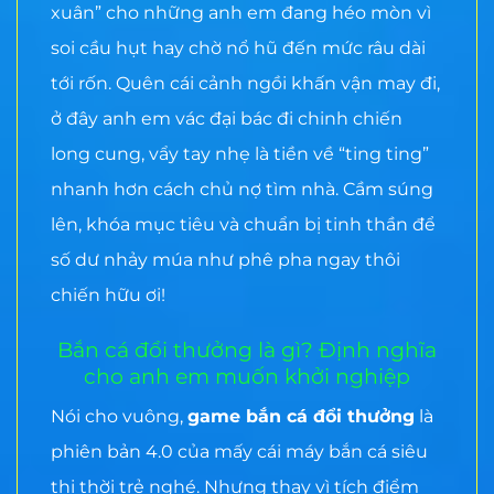
xuân” cho những anh em đang héo mòn vì
soi cầu hụt hay chờ nổ hũ đến mức râu dài
tới rốn. Quên cái cảnh ngồi khấn vận may đi,
ở đây anh em vác đại bác đi chinh chiến
long cung, vẩy tay nhẹ là tiền về “ting ting”
nhanh hơn cách chủ nợ tìm nhà. Cầm súng
lên, khóa mục tiêu và chuẩn bị tinh thần để
số dư nhảy múa như phê pha ngay thôi
chiến hữu ơi!
Bắn cá đổi thưởng là gì? Định nghĩa
cho anh em muốn khởi nghiệp
Nói cho vuông,
game bắn cá đổi thưởng
là
phiên bản 4.0 của mấy cái máy bắn cá siêu
thị thời trẻ nghé. Nhưng thay vì tích điểm