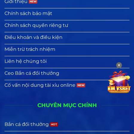
Chống giật lag tuyệt đối, cá bơi
Giới thiệu
mượt như sunsilk
Chính sách bảo mật
Loa Dolby Atmos nghe rõ cả tiếng
Chính sách quyền riêng tư
cá quẫy đuôi lẫn tiếng đạn nã pằng
pằng.
Điều khoản và điều kiện
Nhạc nền thay đổi kịch tính mỗi khi
Âm thanh
Boss xuất hiện, đẩy nhịp tim lên 120
bùng nổ
Miễn trừ trách nhiệm
lần/phút.
Tiếng xu rơi ting ting vào ví nghe
Liên hệ chúng tôi
còn hay hơn cả lời tỏ tình.
✕
Ceo Bắn cá đổi thưởng
Tỷ lệ RTP cao ngất ngưỡng 97%,
nhà cái chỉ giữ lại tí “tiền trà nước”.
Cố vấn nội dung tài xỉu online
Cơ chế nhân vốn x5, x10 ngẫu nhiên,
Thưởng
bắn trúng là đời lên hương.
sòng
CHUYÊN MỤC CHÍNH
Hệ thống nhiệm vụ hàng ngày giúp
phẳng
anh em có thêm đạn để khô máu
với Boss.
Bắn cá đổi thưởng
Quỹ Jackpot tích lũy từ đạn của cả