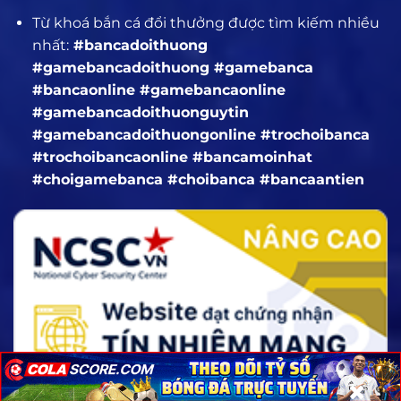
Từ khoá bắn cá đổi thưởng được tìm kiếm nhiều
nhất:
#bancadoithuong
#gamebancadoithuong #gamebanca
#bancaonline #gamebancaonline
#gamebancadoithuonguytin
#gamebancadoithuongonline #trochoibanca
#trochoibancaonline #bancamoinhat
Công nghệ Unreal Engine 5 chân thực, hiệu
#choigamebanca #choibanca
#bancaantien
ứng Boss nổ cực đã
Trang bị tận răng cho cuộc săn tiền
tỷ
Muốn làm trùm ở long cung thì súng phải
xịn, đạn phải căng. Dưới đây là bộ đồ nghề
giúp anh em hốt bạc tỷ trong
game bắn cá
×
×
×