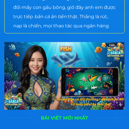
đổi mấy con gấu bông, giờ đây anh em được
trực tiếp
bắn cá ăn tiền
thật. Thắng là rút,
nạp là chiến, mọi thao tác qua ngân hàng
hay ví điện tử đều nhanh như một cơn
gió.
Trong
trò bắn cá
, anh em vác súng đại
bác đi lùng sục mấy con cá bơi tung tăng
trên màn hình. Cá càng to, Boss càng khủng
thì hũ thưởng nổ càng đậm. Cảm giác húp
trọn con Boss Kraken lúc cả phòng đang bất
lực nó sướng hơn cả việc trúng số độc đắc
anh em ạ!
BÀI VIẾT MỚI NHẤT