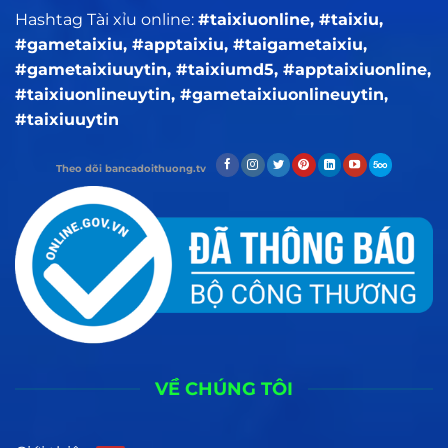
Bắn cá đổi thưởng: đại gia đại dương, tiền thật
Hashtag Tài xỉu online:
#taixiuonline, #taixiu,
#gametaixiu, #apptaixiu, #taigametaixiu,
về tài khoản
#gametaixiuuytin, #taixiumd5, #apptaixiuonline,
#taixiuonlineuytin, #gametaixiuonlineuytin,
7 Ưu điểm chất lừ khiến bắn cá đổi
#taixiuuytin
thưởng chấp hết mọi đối thủ
Theo dõi bancadoithuong.tv
Tại sao dân chơi cứ phải “đổ đốn” vì
bắn cá
đổi thưởng
? Dưới đây là 7 đặc quyền khiến
anh em sướng phát điên!
ƯU ĐIỂM
MÔ TẢ
Công nghệ Unreal Engine 5 khiến
con cá nhìn tươi như vừa vớt dưới
biển lên.
Hiệu ứng nổ Boss cháy màn hình,
Đồ họa
VỀ CHÚNG TÔI
tạo cảm giác phê pha không lối
3D ảo
thoát.
diệu