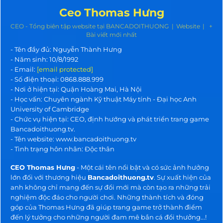
Ceo Thomas Hưng
Sướng mắt đã tai: Hình ảnh nổ hũ rực rỡ,
CEO - Tổng biên tập website
tại
BANCADOITHUONG
|
Website
|
+
âm thanh tiền rơi lẻng xẻng giúp anh em
Bài viết mới nhất
xả stress sau một ngày bị sếp “dí” cực
- Tên đầy đủ: Nguyễn Thành Hưng
- Năm sinh: 10/8/1992
hiệu quả.
- Email:
[email protected]
- Số điện thoại: 0868.888.999
Về bờ thần tốc: Một cú nổ Boss Rồng
- Nơi ở hiện tại: Quận Hoàng Mai, Hà Nội
Vàng có thể giúp anh em cứu nét phút
- Học vấn: Chuyên ngành Kỹ thuật Máy tính - Đại học Anh
University of Cambridge
chót, biến vài đồng bạc lẻ thành cả sấp
- Chức vụ hiện tại: CEO, định hướng và phát triển trang game
Bancadoithuong.tv.
tiền mặt chỉ sau một hơi thuốc lá.
- Tên website: www.bancadoithuong.tv
- Tình trạng hôn nhân: Độc thân
Không cần vốn lớn: Cầm vài nghìn lẻ vẫn
có thể vác đại bác đi lùa Boss. Đây là nơi
CEO Thomas Hưng
- Một cái tên nổi bật và có sức ảnh hưởng
lớn đối với thương hiệu
Bancadoithuong.tv
. Sự xuất hiện của
biến tiền lẻ gửi xe thành tiền chẵn đi
anh không chỉ mang đến sự đổi mới mà còn tạo ra những trải
nghiệm độc đáo cho người chơi. Những thành tích và đóng
nhậu nhanh nhất.
góp của Thomas Hưng đã giúp trang game trở thành điểm
đến lý tưởng cho những người đam mê bắn cá đổi thưởng
.
..!
Rút tiền nhanh như chớp: Thắng là rút,