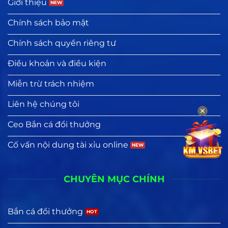
Chống giật lag tuyệt đối, cá bơi
Giới thiệu
mượt như sunsilk
Chính sách bảo mật
Loa Dolby Atmos nghe rõ cả tiếng
Chính sách quyền riêng tư
cá quẫy đuôi lẫn tiếng đạn nã pằng
pằng.
Điều khoản và điều kiện
Nhạc nền thay đổi kịch tính mỗi khi
Âm thanh
Boss xuất hiện, đẩy nhịp tim lên 120
bùng nổ
Miễn trừ trách nhiệm
lần/phút.
Tiếng xu rơi ting ting vào ví nghe
Liên hệ chúng tôi
còn hay hơn cả lời tỏ tình.
✕
Ceo Bắn cá đổi thưởng
Tỷ lệ RTP cao ngất ngưỡng 97%,
nhà cái chỉ giữ lại tí “tiền trà nước”.
Cố vấn nội dung tài xỉu online
Cơ chế nhân vốn x5, x10 ngẫu nhiên,
Thưởng
bắn trúng là đời lên hương.
sòng
CHUYÊN MỤC CHÍNH
Hệ thống nhiệm vụ hàng ngày giúp
phẳng
anh em có thêm đạn để khô máu
với Boss.
Bắn cá đổi thưởng
Quỹ Jackpot tích lũy từ đạn của cả