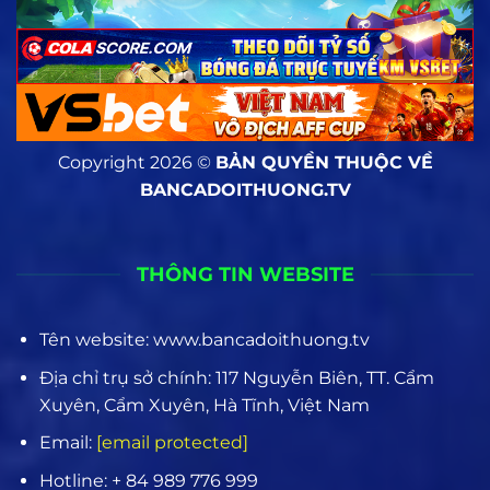
Phụ kiện Bom nguyên tử, Tia sét
giúp dọn bàn trong một nốt nhạc.
App siêu nhẹ,
chơi game bắn cá
mượt từ iPhone 6 đến Android đời
cũ.
Dữ liệu đồng bộ cực nhanh, đang
Chơi mọi
Copyright 2026 ©
BẢN QUYỀN THUỘC VỀ
bắn trên máy tính chuyển qua điện
lúc mọi
BANCADOITHUONG.TV
thoại vẫn ok.
nơi
Bảo mật 3 lớp, anh em cứ yên tâm
săn cá, còn lại cứ để hệ thống lo.
THÔNG TIN WEBSITE
Đấy, toàn hàng tuyển thế này thì bảo sao
Tên website: www.bancadoithuong.tv
anh em không mê cho được. Anh em còn
Địa chỉ trụ sở chính: 117 Nguyễn Biên, TT. Cẩm
đợi gì mà không vác súng lên và quét sạch
Xuyên, Cẩm Xuyên, Hà Tĩnh, Việt Nam
đại dương
bắn cá đổi thưởng
ngay!
Email:
[email protected]
Hotline: + 84 989 776 999