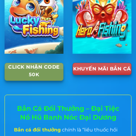
CLICK NHẬN CODE
KHUYẾN MÃI BẮN CÁ
50K
Bắn Cá Đổi Thưởng – Đại Tiệc
Nổ Hũ Banh Nóc Đại Dương
Bắn cá đổi thưởng
chính là “liều thuốc hồi