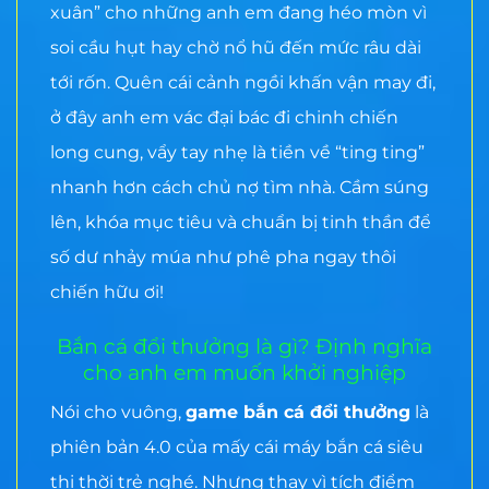
xuân” cho những anh em đang héo mòn vì
soi cầu hụt hay chờ nổ hũ đến mức râu dài
tới rốn. Quên cái cảnh ngồi khấn vận may đi,
ở đây anh em vác đại bác đi chinh chiến
long cung, vẩy tay nhẹ là tiền về “ting ting”
nhanh hơn cách chủ nợ tìm nhà. Cầm súng
lên, khóa mục tiêu và chuẩn bị tinh thần để
số dư nhảy múa như phê pha ngay thôi
chiến hữu ơi!
Bắn cá đổi thưởng là gì? Định nghĩa
cho anh em muốn khởi nghiệp
Nói cho vuông,
game bắn cá đổi thưởng
là
phiên bản 4.0 của mấy cái máy bắn cá siêu
thị thời trẻ nghé. Nhưng thay vì tích điểm