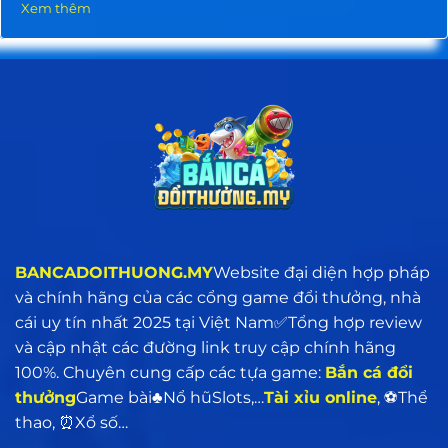
Xem thêm
tiền về túi nhanh hơn cách anh em trốn
nợ. Hệ thống thanh toán xanh chín,
không bao giờ để anh em phải đợi lâu.
Như vậy
bắn cá đổi thưởng
chính là chân ái,
vừa được làm “đại gia” đại dương, vừa có
tiền tươi thóc thật đổ về tài khoản.
BANCADOITHUONG.MY
Website đại diện hợp pháp
và chính hãng của các cổng game đổi thưởng, nhà
cái uy tín nhất 2025 tại Việt Nam✅Tổng hợp review
và cập nhật các đường link truy cập chính hãng
100%. Chuyên cung cấp các tựa game:
Bắn cá đổi
thưởng
Game bài♣️Nổ hũSlots,…
Tài xỉu online
, ⚽Thể
thao, ⏰Xổ số…