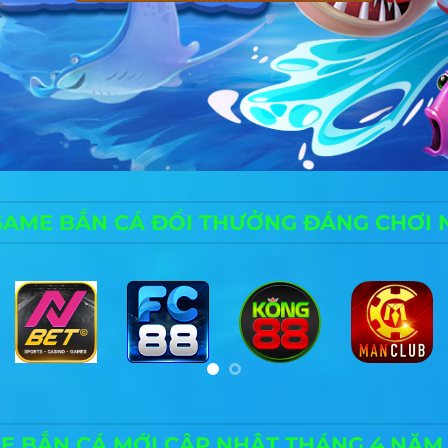
GAME BẮN CÁ ĐỔI THƯỞNG ĐÁNG CHƠI 
E BẮN CÁ MỚI CẬP NHẬT THÁNG 4 NĂM 