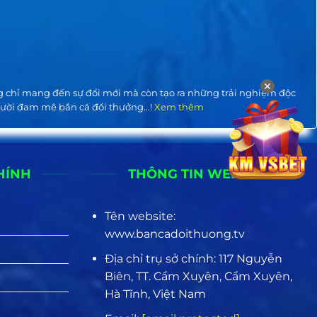
✕
ng chỉ mang đến sự đổi mới mà còn tạo ra những trải nghiệm độc
gười đam mê bắn cá đổi thưởng
.
..!
Xem thêm
HÍNH
THÔNG TIN WEBSITE
Tên website:
www.bancadoithuong.tv
Địa chỉ trụ sở chính: 117 Nguyễn
Biên, TT. Cẩm Xuyên, Cẩm Xuyên,
Hà Tĩnh, Việt Nam