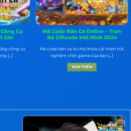
 Động Của
Khám Phá 7 Kỹ Thuật Bắn Cá
Tại Việt
Chinh Phục Mọi Đại Dương
Kỹ thuật bắn cá là một trong những yếu
h một hiện
tố cần thiết giúp bạn tiến [...]
 biến [...]
XEM THÊM