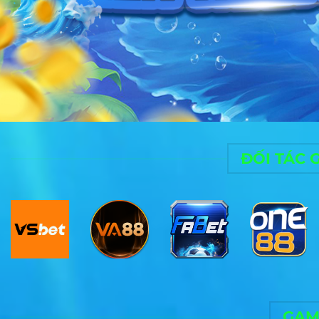
ĐỐI TÁC 
GAM