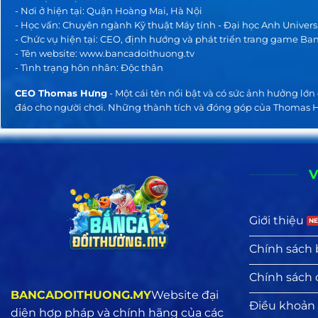
- Nơi ở hiện tại: Quận Hoàng Mai, Hà Nội
- Học vấn: Chuyên ngành Kỹ thuật Máy tính - Đại học Anh Univers
Bắn cá lột xác 2D lên 3D, 
- Chức vụ hiện tại: CEO, định hướng và phát triển trang game Ba
- Tên website: www.bancadoithuong.tv
- Tình trạng hôn nhân: Độc thân
Tại sao dân chơi Việt lạ
CEO Thomas Hưng
- Một cái tên nổi bật và có sức ảnh hưởng lớn
đáo cho người chơi. Những thành tích và đóng góp của Thomas 
Không phải tự nhiên mà
game bắn cá
lại khiến a
khác không có như là:
Làm chủ cuộc chơi: Ở đây không có chuyện phó
V
chọn mục tiêu. Thắng hay thua là do cái tay mì
Giới thiệu
Sướng mắt đã tai: Hình ảnh nổ hũ rực rỡ, âm th
một ngày bị sếp “dí” cực hiệu quả.
Chính sách
Về bờ thần tốc: Một cú nổ Boss Rồng Vàng có t
Chính sách 
BANCADOITHUONG.MY
Website đại
bạc lẻ thành cả sấp tiền mặt chỉ sau một hơi thu
Điều khoản 
diện hợp pháp và chính hãng của các