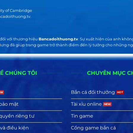
ity of Cambridge
trở thành mỏ vàng kiếm tiền
ncadoithuong.tv.
i “cuồng” bắn cá đến thế?
 đối với thương hiệu
Bancadoithuong.tv
. Sự xuất hiện của anh khô
Hưng đã giúp trang game trở thành điểm đến lý tưởng cho những n
nh em mất ăn mất ngủ. Có 5 cái đỉnh mà mấy trò
 mặc cho số phận. Anh em tự ngắm, tự bắn, tự
Ề CHÚNG TÔI
CHUYÊN MỤC C
nh điêu luyện đến đâu.
Bắn cá đổi thưởng
anh tiền rơi lẻng xẻng giúp anh em xả stress sau
 bảo mật
Tài xỉu online
hể giúp anh em cứu nét phút chót, biến vài đồng
quyền riêng tư
Tin game
ốc lá.
và điều kiện
Cổng game bắn cá