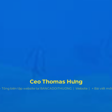
Ceo Thomas Hưng
- Tổng biên tập website
tại
BANCADOITHUONG
|
Website
|
+ Bài viết mớ