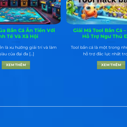
h Về Tương Lai Game
Sự Phát Triển Và Tác
rong Thế Giới Online
Ngành Game Bắn Cá 
Nam
bản 4.0 từ máy siêu thị tuổi thơ
me bắn cá được nhận định có
Game bắn cá đã trở thàn
ềm năng. Với sự phát [...]
tượng văn hóa, giải trí phổ
ng vỉa hè đến sòng bài online
XEM THÊM
XEM THÊM
y game thùng ở trung tâm thương mại những
phí
cho mấy đứa nhóc tì chơi cho vui.
Đến khoảng
 cá online
chính thức lên sàn. Nó lột xác từ đồ
hơi trẻ con thành mỏ vàng cho anh em thợ săn
chỉ cần nằm nhà rung đùi là hốt bạc thỏa thích