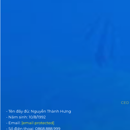
CEO 
- Tên đầy đủ: Nguyễn Thành Hưng
- Năm sinh: 10/8/1992
- Email:
[email protected]
- Số điện thoại: 0868.888.999