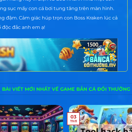
lùng sục mấy con cá bơi tung tăng trên màn hình.
ng đậm. Cảm giác húp trọn con Boss Kraken lúc cả
ố độc đắc anh em ạ!
ư
Bắn Cá FA88 – Khuấy Động Đại Dương, Ôm
Thưởng Lớn
trò
Bắn cá FA88 được đầu tư kỹ lưỡng về chất lượng cũng
như nâng cấp [...]
BÀI VIẾT MỚI NHẤT VỀ GAME BẮN CÁ ĐỔI THƯỞNG
31
Th10