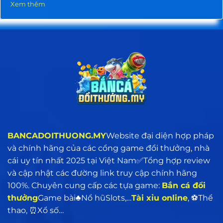
Xem thêm
tiền về túi nhanh hơn cách anh em trốn
nợ. Hệ thống thanh toán xanh chín,
không bao giờ để anh em phải đợi lâu.
Như vậy
bắn cá đổi thưởng
chính là chân ái,
vừa được làm “đại gia” đại dương, vừa có
tiền tươi thóc thật đổ về tài khoản.
BANCADOITHUONG.MY
Website đại diện hợp pháp
và chính hãng của các cổng game đổi thưởng, nhà
cái uy tín nhất 2025 tại Việt Nam✅Tổng hợp review
và cập nhật các đường link truy cập chính hãng
100%. Chuyên cung cấp các tựa game:
Bắn cá đổi
thưởng
Game bài♣️Nổ hũSlots,…
Tài xỉu online
, ⚽Thể
thao, ⏰Xổ số…