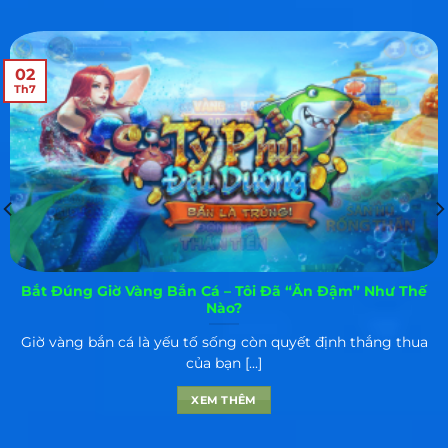
mẽo bùng nổ, phiên bản
game bắn cá
online
chính thức lên sàn. Nó lột xác từ đồ
08
Th1
họa 2D phèn chua lên 3D bóng bẩy, biến từ
trò chơi trẻ con thành mỏ vàng cho anh em
thợ săn chuyên nghiệp cày cuốc mỗi đêm.
Giờ đây, anh em chỉ cần nằm nhà rung đùi là
hốt bạc thỏa thích luôn!
Thế
Bắn Cá Hack Full Tiền – Liệu Có Hiệu Quả Và An Toà
Bắn cá hack full tiền luôn là chủ đề thu hút được sự qu
hua
tâm [...]
XEM THÊM