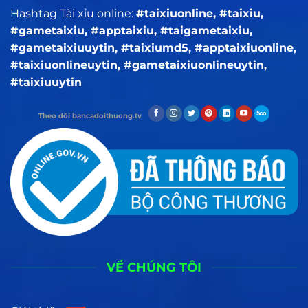
Bắn cá đổi thưởng: đại gia đại dương, tiền thật
Hashtag Tài xỉu online:
#taixiuonline, #taixiu,
#gametaixiu, #apptaixiu, #taigametaixiu,
về tài khoản
#gametaixiuuytin, #taixiumd5, #apptaixiuonline,
#taixiuonlineuytin, #gametaixiuonlineuytin,
7 Ưu điểm chất lừ khiến bắn cá đổi
#taixiuuytin
thưởng chấp hết mọi đối thủ
Theo dõi bancadoithuong.tv
Tại sao dân chơi cứ phải “đổ đốn” vì
bắn cá
đổi thưởng
? Dưới đây là 7 đặc quyền khiến
anh em sướng phát điên!
ƯU ĐIỂM
MÔ TẢ
Công nghệ Unreal Engine 5 khiến
con cá nhìn tươi như vừa vớt dưới
biển lên.
Hiệu ứng nổ Boss cháy màn hình,
Đồ họa
VỀ CHÚNG TÔI
tạo cảm giác phê pha không lối
3D ảo
thoát.
diệu