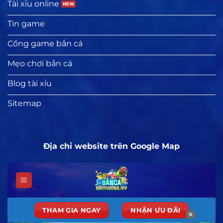
Tài xỉu online
server, nổ một phát là đổi đời luôn.
Cơ hội chia đều cho tất cả, dù anh
Tin game
em cầm súng lục hay súng đại bác.
Jackpot
tiền tỷ
Nổ hũ công khai trên kênh chat,
Cổng game bắn cá
cho cả thế giới biết ai là trùm đại
dương.
Mẹo chơi bắn cá
Blog tài xỉu
Hệ thống nạp rút tự động, siêu tốc
độ.
Sitemap
Chơi thắng rút tiền mặt trong 30
⚡ Rút tiền
giây, hỗ trợ đủ từ Momo đến ngân
chớp
hàng.
nhoáng
Nói không với xác minh rườm rà,
Địa chỉ website trên Google Map
tiền của anh em là của anh em.
Hơn 50 loại súng: đại bác, laser, đạn
chùm… đủ sức quét sạch biển sâu.
Tính năng nâng cấp nòng súng,
tăng sát thương để Boss gặp là
️ Kho vũ
cóng.
khí VIP