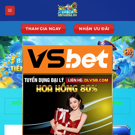
Skip
to
content
THAM GIA NGAY
NHẬN ƯU ĐÃI
×
ĐỐI TÁC GAME BẮN CÁ ĐỔI THƯỞNG ĐÁNG
CHƠI NHẤT 2026