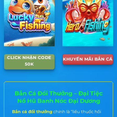
CLICK NHẬN CODE
KHUYẾN MÃI BẮN CÁ
50K
Bắn Cá Đổi Thưởng – Đại Tiệc
Nổ Hũ Banh Nóc Đại Dương
Bắn cá đổi thưởng
chính là “liều thuốc hồi