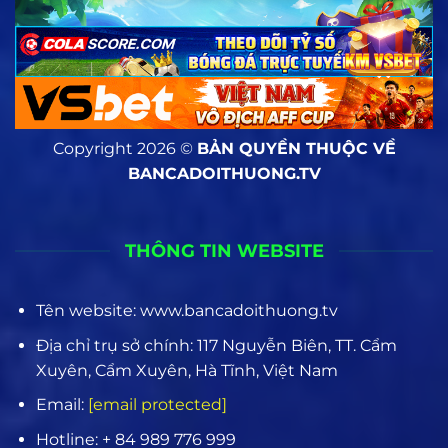
Phụ kiện Bom nguyên tử, Tia sét
giúp dọn bàn trong một nốt nhạc.
App siêu nhẹ,
chơi game bắn cá
mượt từ iPhone 6 đến Android đời
cũ.
Dữ liệu đồng bộ cực nhanh, đang
Chơi mọi
Copyright 2026 ©
BẢN QUYỀN THUỘC VỀ
bắn trên máy tính chuyển qua điện
lúc mọi
BANCADOITHUONG.TV
thoại vẫn ok.
nơi
Bảo mật 3 lớp, anh em cứ yên tâm
săn cá, còn lại cứ để hệ thống lo.
THÔNG TIN WEBSITE
Đấy, toàn hàng tuyển thế này thì bảo sao
Tên website: www.bancadoithuong.tv
anh em không mê cho được. Anh em còn
Địa chỉ trụ sở chính: 117 Nguyễn Biên, TT. Cẩm
đợi gì mà không vác súng lên và quét sạch
Xuyên, Cẩm Xuyên, Hà Tĩnh, Việt Nam
đại dương
bắn cá đổi thưởng
ngay!
Email:
[email protected]
Hotline: + 84 989 776 999