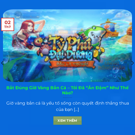
mẽo bùng nổ, phiên bản
game bắn cá
online
chính thức lên sàn. Nó lột xác từ đồ
08
Th1
họa 2D phèn chua lên 3D bóng bẩy, biến từ
trò chơi trẻ con thành mỏ vàng cho anh em
thợ săn chuyên nghiệp cày cuốc mỗi đêm.
Giờ đây, anh em chỉ cần nằm nhà rung đùi là
hốt bạc thỏa thích luôn!
Bắn Cá Hack Full Tiền – Liệu Có Hiệu Quả Và An Toàn?
Bắn cá hack full tiền luôn là chủ đề thu hút được sự quan
tâm [...]
XEM THÊM