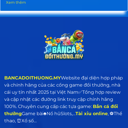
Xem thêm
tiền về túi nhanh hơn cách anh em trốn
nợ. Hệ thống thanh toán xanh chín,
không bao giờ để anh em phải đợi lâu.
Như vậy
bắn cá đổi thưởng
chính là chân ái,
vừa được làm “đại gia” đại dương, vừa có
tiền tươi thóc thật đổ về tài khoản.
BANCADOITHUONG.MY
Website đại diện hợp pháp
và chính hãng của các cổng game đổi thưởng, nhà
cái uy tín nhất 2025 tại Việt Nam✅Tổng hợp review
và cập nhật các đường link truy cập chính hãng
100%. Chuyên cung cấp các tựa game:
Bắn cá đổi
thưởng
Game bài♣️Nổ hũSlots,…
Tài xỉu online
, ⚽Thể
thao, ⏰Xổ số…